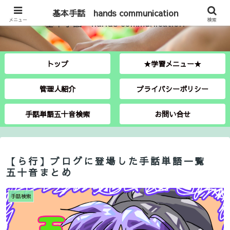
基本手話 hands communication
メニュー
基本手話 hands communication
検索
トップ
★学習メニュー★
管理人紹介
プライバシーポリシー
手話単語五十音検索
お問い合せ
【ら行】ブログに登場した手話単語一覧
五十音まとめ
手話検索