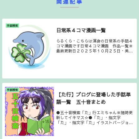
関連記事
手話検索
日常系４コマ漫画一覧
らるくら・こちらは渾身の日常系の手話４
コマ漫画です日常４コマ漫画 作品一覧※
最終更新日２０２５年１０月２５日・美味
しい中華料理と救急車・ベランダの虫除け
ネット代用ネキ・レンタル制服でなんちゃ
って○○・柊マグネタイトさんの曲 テトリ
スのMVを...
手話検索
【た行】ブログに登場した手話単
語一覧 五十音まとめ
●五十音検索「た」行エミちゃん※随時更
新してイキマス☆●「た」・指文字
「た」・指文字「た」イラストバージョ
ン・大丈夫・体調・台風・高い(高さが)・
濁音(指文字)・濁音(指文字)イラストいバ
ージョン・たくさん・たけのこ・辰(干