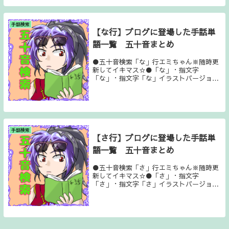
支)・七夕・たば...
手話検索
【な行】ブログに登場した手話単
語一覧 五十音まとめ
●五十音検索「な」行エミちゃん※随時更
新してイキマス☆●「な」・指文字
「な」・指文字「な」イラストバージョ
ン・内部・夏・夏バテ・夏休み・納豆・泣
く・名前・菜の花・涙・習う●「に」・指
文字「に」・指文字「に」イラストバージ
ョン・似合う・匂い・...
手話検索
【さ行】ブログに登場した手話単
語一覧 五十音まとめ
●五十音検索「さ」行エミちゃん※随時更
新してイキマス☆●「さ」・指文字
「さ」・指文字「さ」イラストバージョ
ン・サイクリング・最後・さがる(気温
等)・桜・ささやく・さまざま・淋しい・
寒い・さようなら・申(干支)・３月３日(耳
の日、ひな祭り)・...