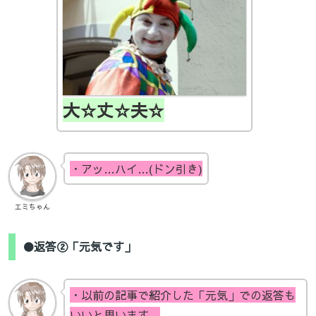
大☆丈☆夫☆
・アッ…ハイ…(ドン引き)
エミちゃん
●返答②「元気です」
・以前の記事で紹介した「元気」での返答も
いいと思います。