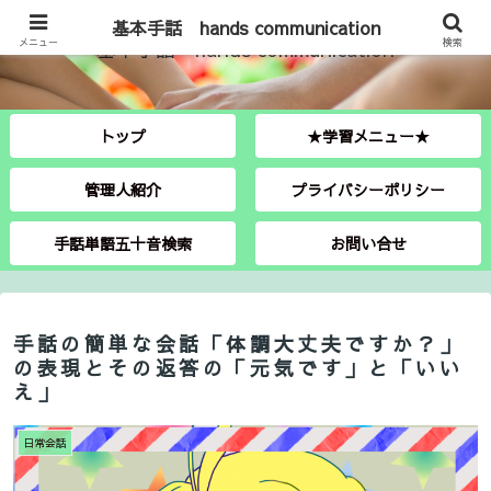
基本手話 hands communication
メニュー
基本手話 hands communication
検索
トップ
★学習メニュー★
管理人紹介
プライバシーポリシー
手話単語五十音検索
お問い合せ
手話の簡単な会話「体調大丈夫ですか？」
の表現とその返答の「元気です」と「いい
え」
日常会話