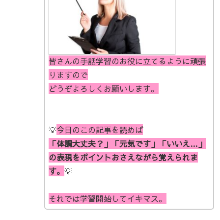
皆さんの手話学習のお役に立てるように頑張
りますので
どうぞよろしくお願いします。
💡
今日の
この記事を読めば
「体調大丈夫？」「元気です」「いいえ…」
の表現をポイントおさえながら覚えられま
す。
💡
それでは学習開始してイキマス。