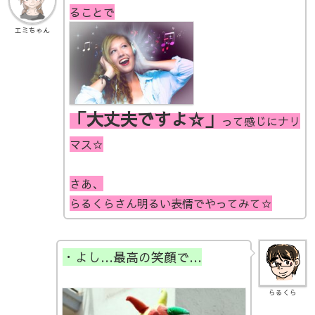
ることで
エミちゃん
「大丈夫ですよ☆」
って感じにナリ
マス☆
さあ、
らるくらさん明るい表情でやってみて☆
・よし…最高の笑顔で…
らるくら