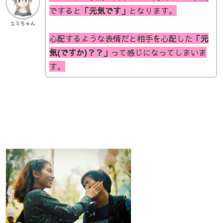
ですると
「元気です」
となります。
エミちゃん
心配するような表情だと相手を心配した
「元
気(ですか)？？」
って感じになってしまいま
す。