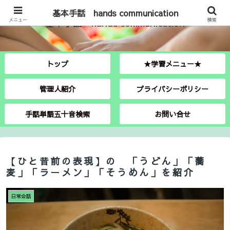
基本手話 hands communication
メニュー
基本手話 hands communication
検索
トップ
★学習メニュー★
管理人紹介
プライバシーポリシー
手話単語五十音検索
お問い合せ
【ひと昔前の表現】の 「うどん」「蕎
麦」「ラーメン」「そうめん」を紹介
日常会話