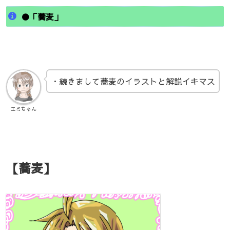
●「蕎麦」
・続きまして蕎麦のイラストと解説イキマス
エミちゃん
【蕎麦】