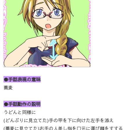
●手話表現の意味
蕎麦
●手話動作の説明
うどんと同様に
(どんぶりに見立てた)手の甲を下に向けた左手を添え
(蕎麦に見立てた)右手の人差し指を口元に運び麺をすする