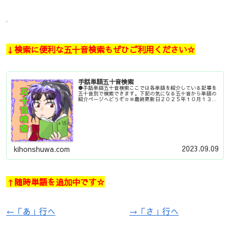
↓検索に便利な五十音検索もぜひご利用ください☆
手話単語五十音検索
●手話単語五十音検索ここでは各単語を紹介している記事を
五十音別で検索できます。下記の気になる五十音から単語の
紹介ページへどうぞ☆※最終更新日２０２５年１０月１３日
●手話４コマ漫画●あ行●か行●さ行●た行●な行●は行●
ま行●や行●ら行●わをん...
2023.09.09
kihonshuwa.com
↑随時単語を追加中です☆
←「あ」行へ
→「さ」行へ