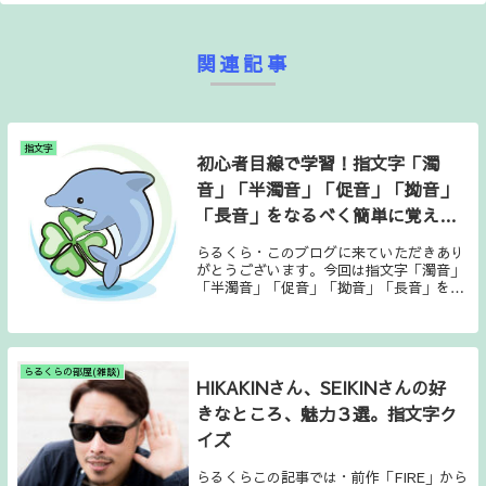
関連記事
指文字
初心者目線で学習！指文字「濁
音」「半濁音」「促音」「拗音」
「長音」をなるべく簡単に覚えた
い！
らるくら・このブログに来ていただきあり
がとうございます。今回は指文字「濁音」
「半濁音」「促音」「拗音」「長音」を初
心者目線で学んでいきます。よろしくお願
いします。解説は後にしてとにかく指文字
画像だけ見たいという方は●コチラ●指文
字 「濁音」...
らるくらの部屋(雑談)
HIKAKINさん、SEIKINさんの好
きなところ、魅力３選。指文字ク
イズ
らるくらこの記事では・前作「FIRE」から