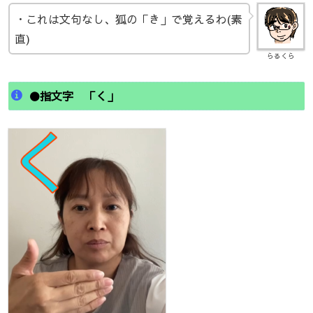
・これは文句なし、狐の「き」で覚えるわ(素
直)
らるくら
●指文字 「く」