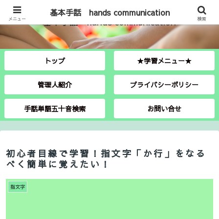
基本手話 hands communication
メニュー
基本手話 hands communication
検索
トップ
★学習メニュー★
管理人紹介
プライバシーポリシー
手話単語五十音検索
お問い合せ
初心者目線で学習！指文字「か行」をなる
べく簡単に覚えたい！
指文字