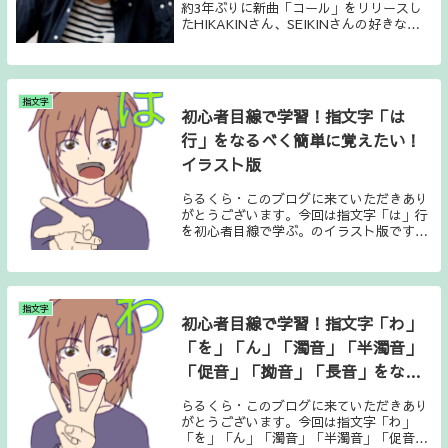
約3年ぶりに新曲「コール」をリリースし
たHIKAKINさん、SEIKINさんの好きなと
ころ、魅力３選を紹介します。・またお二
人の名前で指文字クイズをしてみようと思
います。この記事を読めばHIKAKI...
指文字
初心者目線で学習！指文字「は
行」をなるべく簡単に覚えたい！
イラスト版
らるくら・このブログに来ていただきあり
がとうございます。今回は指文字「は」行
を初心者目線で学ぶ。のイラスト版です。
解説は後にしてとにかく指文字画像だけ見
たいという方は●コチラでは指文字紹介し
ていきますね☆よろしくお願いします。●
指文字イラス...
指文字
初心者目線で学習！指文字「わ」
「を」「ん」「濁音」「半濁音」
「促音」「拗音」「長音」をなる
べく簡単に覚えたい！イラスト版
らるくら・このブログに来ていただきあり
がとうございます。今回は指文字「わ」
「を」「ん」「濁音」「半濁音」「促音」